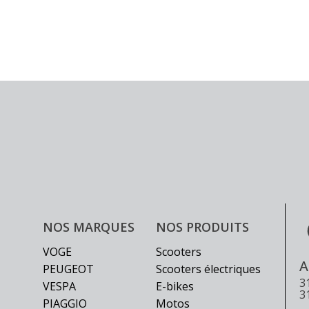
page
du
produit
NOS MARQUES
NOS PRODUITS
VOGE
Scooters
A
PEUGEOT
Scooters électriques
3
VESPA
E-bikes
3
PIAGGIO
Motos