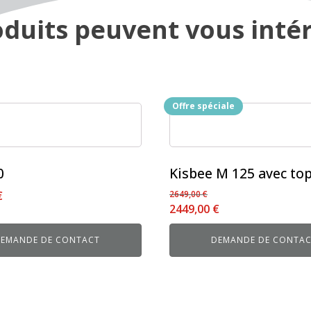
duits peuvent vous intér
Offre spéciale
s
0
Kisbee M 125 avec top
s.
€
2649,00
€
Le
Le
2449,00
€
prix
prix
EMANDE DE CONTACT
DEMANDE DE CONTA
initial
actuel
était :
est :
2649,00 €.
2449,00 €.