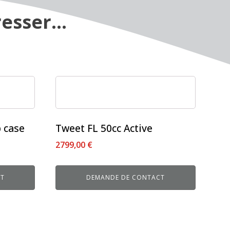
esser...
Ce
produit
a
plusieurs
 case
Tweet FL 50cc Active
variations.
2799,00
€
Les
options
peuvent
CT
DEMANDE DE CONTACT
être
choisies
sur
la