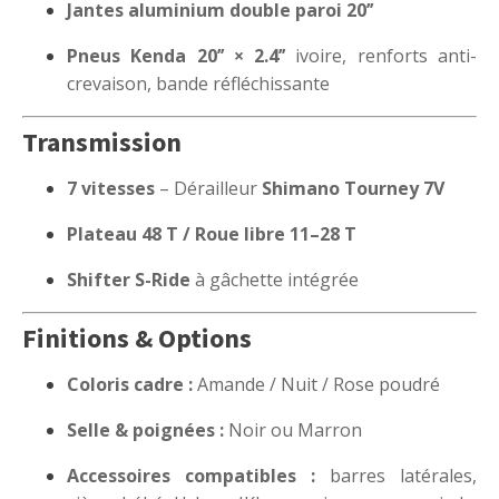
Jantes aluminium double paroi 20’’
Pneus Kenda 20’’ × 2.4’’
ivoire, renforts anti-
crevaison, bande réfléchissante
Transmission
7 vitesses
– Dérailleur
Shimano Tourney 7V
Plateau 48 T / Roue libre 11–28 T
Shifter S-Ride
à gâchette intégrée
Finitions & Options
Coloris cadre :
Amande / Nuit / Rose poudré
Selle & poignées :
Noir ou Marron
Accessoires compatibles :
barres latérales,