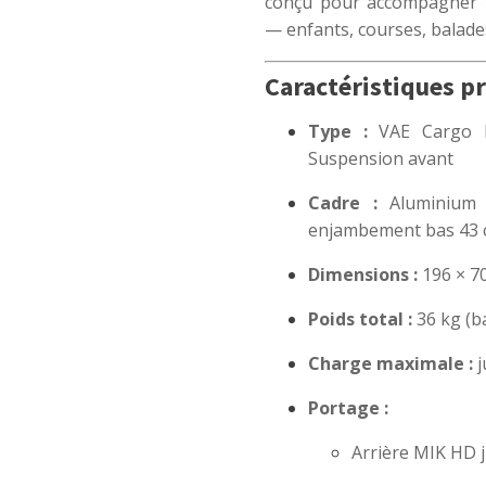
conçu pour accompagner t
— enfants, courses, balades
Caractéristiques pr
Type :
VAE Cargo Lo
Suspension avant
Cadre :
Aluminium 6
enjambement bas 43
Dimensions :
196 × 7
Poids total :
36 kg (ba
Charge maximale :
j
Portage :
Arrière MIK HD j