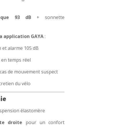
trique 93 dB
+ sonnette
a application GAYA
:
n et alarme 105 dB
 en temps réel
n cas de mouvement suspect
tretien du vélo
ie
spension élastomère
te droite
pour un confort