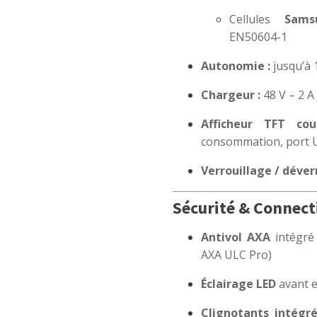
Cellules
Sams
EN50604-1
Autonomie :
jusqu’à 
Chargeur :
48 V – 2 A
Afficheur TFT cou
consommation, port 
Verrouillage / déve
Sécurité & Connect
Antivol AXA
intégré 
AXA ULC Pro)
Éclairage LED
avant e
Clignotants intégr