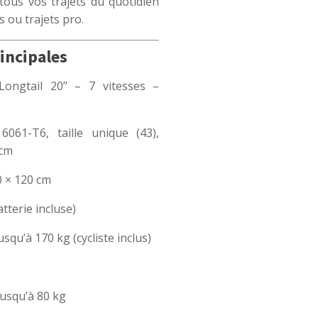
ous vos trajets du quotidien
 ou trajets pro.
incipales
ngtail 20’’ – 7 vitesses –
061-T6, taille unique (43),
 cm
0 × 120 cm
tterie incluse)
usqu’à 170 kg (cycliste inclus)
usqu’à 80 kg