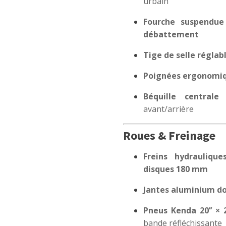
urbain
Fourche suspendu
débattement
Tige de selle réglabl
Poignées ergonomi
Béquille centrale
avant/arrière
Roues & Freinage
Freins hydrauliqu
disques 180 mm
Jantes aluminium dou
Pneus Kenda 20’’ × 2.
bande réfléchissante