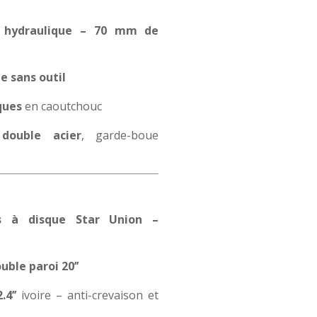
e hydraulique – 70 mm de
e sans outil
ques
en caoutchouc
 double acier
, garde-boue
es à disque Star Union –
ble paroi 20’’
4’’
ivoire – anti-crevaison et