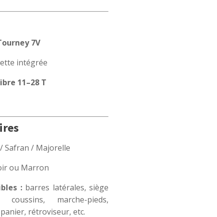
Tourney 7V
ette intégrée
libre 11–28 T
ires
 Safran / Majorelle
ir ou Marron
bles :
barres latérales, siège
coussins, marche-pieds,
panier, rétroviseur, etc.