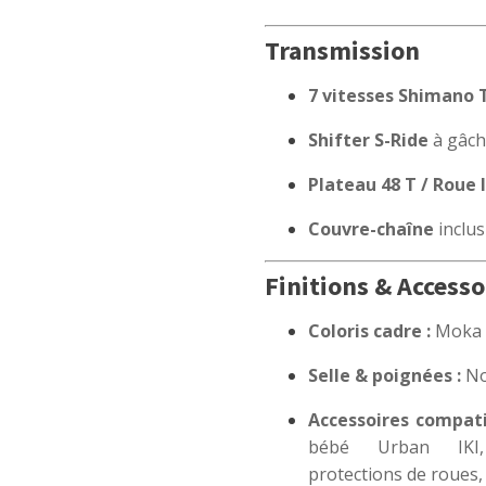
Transmission
7 vitesses Shimano 
Shifter S-Ride
à gâch
Plateau 48 T / Roue 
Couvre-chaîne
inclus
Finitions & Accesso
Coloris cadre :
Moka /
Selle & poignées :
No
Accessoires compati
bébé Urban IKI, 
protections de roues, 