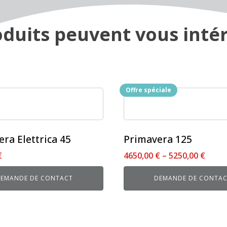
duits peuvent vous intér
Offre spéciale
Ce
produit
a
s
plusieurs
ra Elettrica 45
Primavera 125
s.
variations.
€
4650,00
€
–
5250,00
€
Les
options
EMANDE DE CONTACT
DEMANDE DE CONTA
peuvent
être
choisies
sur