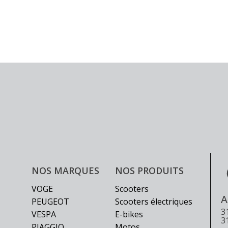
la
la
page
page
du
du
produit
produit
NOS MARQUES
NOS PRODUITS
VOGE
Scooters
A
PEUGEOT
Scooters électriques
3
VESPA
E-bikes
3
PIAGGIO
Motos