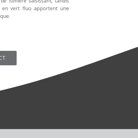
de lumière saisissant, tandis
s en vert fluo apportent une
ique.
CT