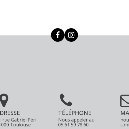
la
page
du
produit
DRESSE
TÉLÉPHONE
MA
1 rue Gabriel Péri
Nous appeler au
nou
1000 Toulouse
05 61 59 78 60
con