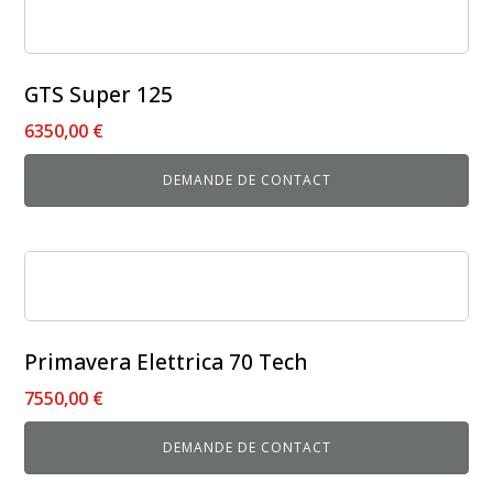
sur
produit
la
a
page
plusieurs
du
GTS Super 125
variations.
produit
6350,00
€
Les
options
DEMANDE DE CONTACT
peuvent
être
choisies
Ce
sur
produit
la
a
page
plusieurs
du
Primavera Elettrica 70 Tech
variations.
produit
7550,00
€
Les
options
DEMANDE DE CONTACT
peuvent
être