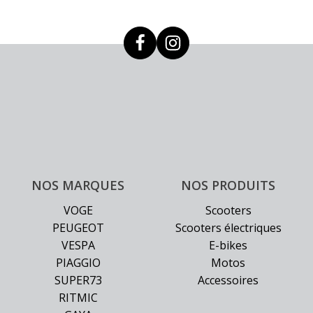
choisies
sur
la
page
du
produit
NOS MARQUES
NOS PRODUITS
VOGE
Scooters
PEUGEOT
Scooters électriques
VESPA
E-bikes
PIAGGIO
Motos
SUPER73
Accessoires
RITMIC