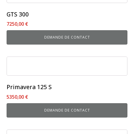
a
plusieurs
GTS 300
variations.
7250,00
€
Les
options
DEMANDE DE CONTACT
peuvent
être
choisies
Ce
sur
produit
la
a
page
plusieurs
du
Primavera 125 S
variations.
produit
5350,00
€
Les
options
DEMANDE DE CONTACT
peuvent
être
choisies
Ce