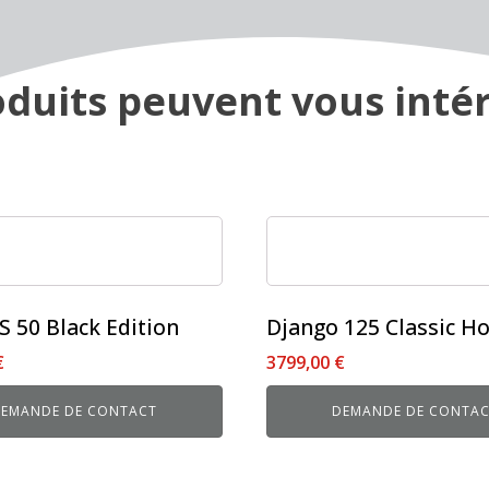
duits peuvent vous intér
Ce
produit
a
plusieurs
S 50 Black Edition
Django 125 Classic Ho
variations.
€
3799,00
€
Les
options
EMANDE DE CONTACT
DEMANDE DE CONTA
peuvent
être
choisies