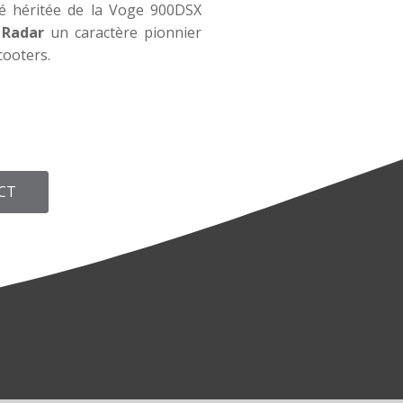
té héritée de la Voge 900DSX
 Radar
un caractère pionnier
cooters.
CT