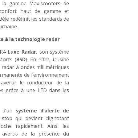
e la gamme Maxiscooters de
, confort haut de gamme et
dèle redéfinit les standards de
urbaine.
 à la technologie radar
SR4
Luxe Radar
, son système
Morts (
BSD
). En effet, L’usine
e radar à ondes millimétriques
ermanente de l’environnement
avertir le conducteur de la
les grâce à une LED dans les
e d’un
système d’alerte de
u stop qui devient clignotant
roche rapidement. Ainsi les
 avertis de la présence du