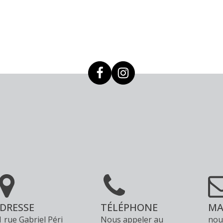
sur
la
page
du
produit
DRESSE
TÉLÉPHONE
MA
1 rue Gabriel Péri
Nous appeler au
nou