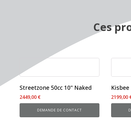
Ces pro
Ce
produit
a
plusieurs
Streetzone 50cc 10" Naked
Kisbee 
variations.
2449,00
€
2199,00
Les
options
DEMANDE DE CONTACT
D
peuvent
être
choisies