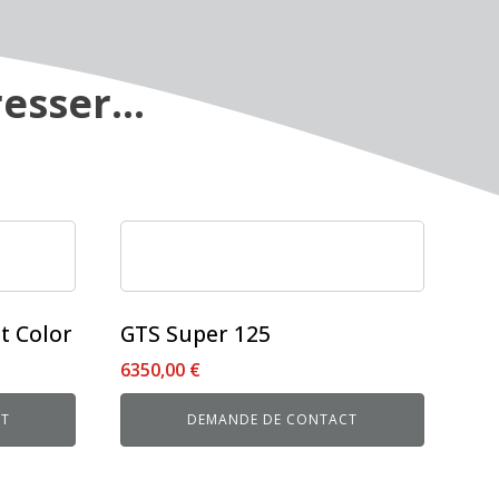
esser...
Ce
produit
a
plusieurs
t Color
GTS Super 125
variations.
6350,00
€
Les
options
CT
DEMANDE DE CONTACT
peuvent
être
choisies