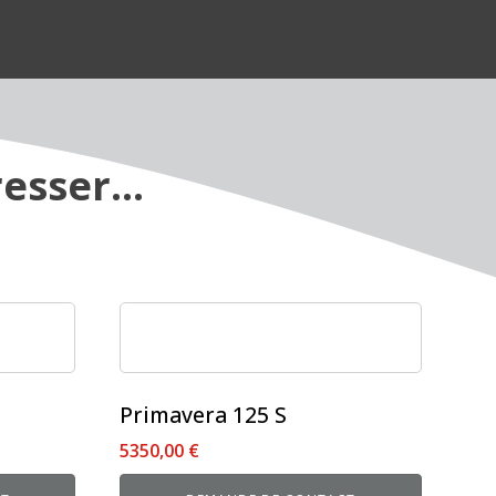
esser...
Ce
produit
a
plusieurs
Primavera 125 S
variations.
5350,00
€
Les
options