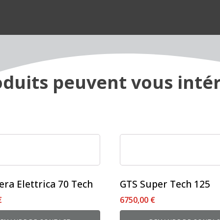
duits peuvent vous intér
Ce
produit
a
s
plusieurs
ra Elettrica 70 Tech
GTS Super Tech 125
s.
variations.
€
6750,00
€
Les
options