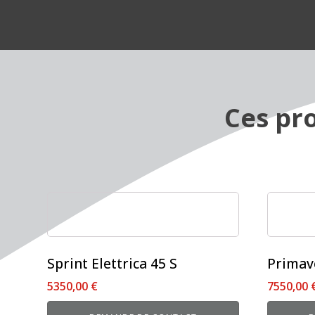
Ces pro
Ce
Ce
produit
produit
a
a
plusieurs
plusieur
Sprint Elettrica 45 S
Primave
variations.
variation
5350,00
€
7550,00
Les
Les
options
options