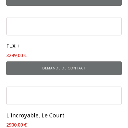
FLX +
3299,00
€
DEMANDE DE CONTACT
Ce
produit
a
plusieurs
L'Incroyable, Le Court
variations.
2900,00
€
Les