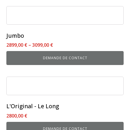
Ce
produit
a
plusieurs
Jumbo
variations.
2899,00
€
–
3099,00
€
Les
options
DEMANDE DE CONTACT
peuvent
être
choisies
sur
la
page
du
L'Original - Le Long
produit
2800,00
€
DEMANDE DE CONTACT