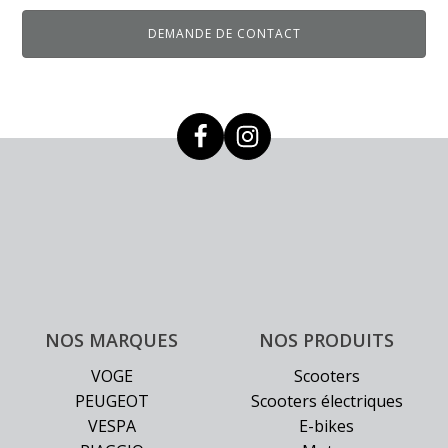
options
DEMANDE DE CONTACT
peuvent
être
choisies
sur
la
page
du
produit
NOS MARQUES
NOS PRODUITS
VOGE
Scooters
PEUGEOT
Scooters électriques
VESPA
E-bikes